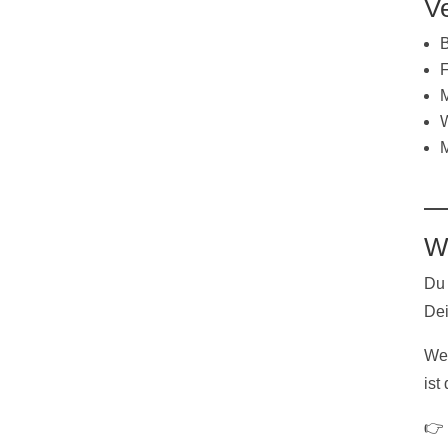
Ve
B
F
M
W
M
W
Du 
Dei
Wen
ist
👉