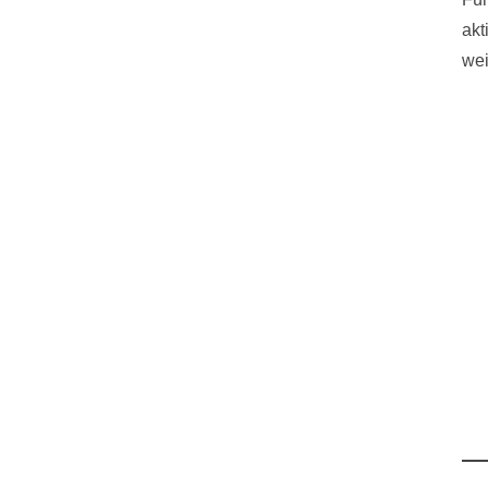
akt
wei