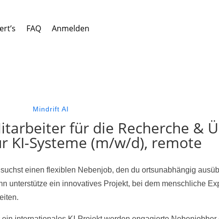
ert’s
FAQ
Anmelden
Mindrift AI
itarbeiter für die Recherche & 
ür KI-Systeme (m/w/d), remote
suchst einen flexiblen Nebenjob, den du ortsunabhängig ausübe
n unterstütze ein innovatives Projekt, bei dem menschliche Exp
eiten.
 ein internationales KI-Projekt werden engagierte Nebenjobber 