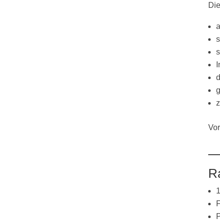
Die
a
s
s
I
d
g
z
Vor
R
1
F
P