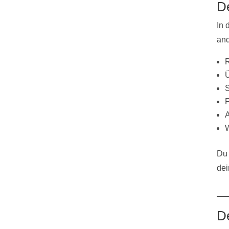
D
In 
an
R
Ü
S
F
A
W
Du 
dei
De