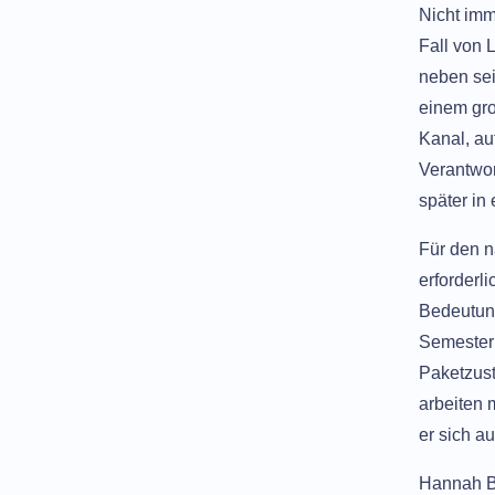
Nicht imm
Fall von 
neben sei
einem gro
Kanal, au
Verantwor
später in
Für den n
erforderl
Bedeutung
Semester 
Paketzust
arbeiten 
er sich a
Hannah Ba