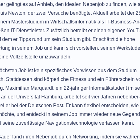
er gelingt es auf Anhieb, den idealen Nebenjob zu finden, wie 
Luis Newton, der zwei Versuche benötigte. Aktuell arbeitet der 2
nem Masterstudium in Wirtschaftsinformatik als IT-Business-Ana
ßen IT-Dienstleister. Zusätzlich betreibt er einen eigenen YouT
f dem er Tipps rund um sein Studium gibt. Er schätzt die hohe
tung in seinem Job und kann sich vorstellen, seinen Werkstud
 eine Vollzeitstelle umzuwandeln.
ächsten Job ist kein spezifisches Vorwissen aus dem Studium
ich. Stattdessen sind körperliche Fitness und ein Führerschein v
. Maximilian Marquardt, ein 22-jähriger Informatikstudent im s
an der Universität Hamburg, arbeitet seit vier Jahren nebenbei 
eller bei der Deutschen Post. Er kann flexibel entscheiden, wie 
möchte, und entdeckt in seinem Job immer wieder neue Gegen
uf seine zuverlässige Navigationstechnologie verlassen kann.
uer fand ihren Nebenjob durch Networking, indem sie währen