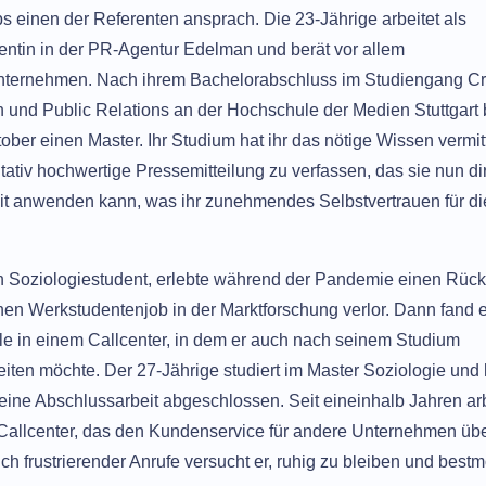
 einen der Referenten ansprach. Die 23-Jährige arbeitet als
ntin in der PR-Agentur Edelman und berät vor allem
ternehmen. Nach ihrem Bachelorabschluss im Studiengang C
 und Public Relations an der Hochschule der Medien Stuttgart 
tober einen Master. Ihr Studium hat ihr das nötige Wissen vermit
itativ hochwertige Pressemitteilung zu verfassen, das sie nun dir
eit anwenden kann, was ihr zunehmendes Selbstvertrauen für di
n Soziologiestudent, erlebte während der Pandemie einen Rück
inen Werkstudentenjob in der Marktforschung verlor. Dann fand e
le in einem Callcenter, in dem er auch nach seinem Studium
eiten möchte. Der 27-Jährige studiert im Master Soziologie und 
ine Abschlussarbeit abgeschlossen. Seit eineinhalb Jahren arb
Callcenter, das den Kundenservice für andere Unternehmen üb
ch frustrierender Anrufe versucht er, ruhig zu bleiben und bestm