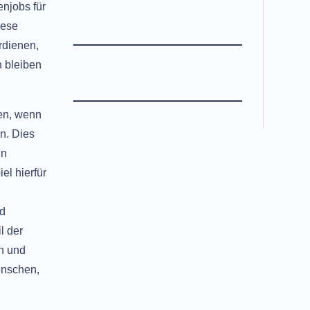
njobs für
iese
rdienen,
 bleiben
en, wenn
n. Dies
in
el hierfür
nd
l der
n und
enschen,