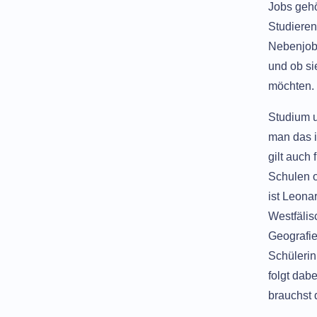
Jobs gehö
Studieren
Nebenjobs
und ob si
möchten.
Studium u
man das i
gilt auch
Schulen o
ist Leona
Westfälis
Geografie
Schüleri
folgt dab
brauchst 