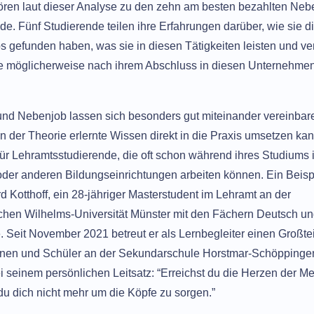
ren laut dieser Analyse zu den zehn am besten bezahlten Nebe
de. Fünf Studierende teilen ihre Erfahrungen darüber, wie sie d
 gefunden haben, was sie in diesen Tätigkeiten leisten und ve
e möglicherweise nach ihrem Abschluss in diesen Unternehmen
nd Nebenjob lassen sich besonders gut miteinander vereinbar
n der Theorie erlernte Wissen direkt in die Praxis umsetzen kan
 für Lehramtsstudierende, die oft schon während ihres Studiums 
der anderen Bildungseinrichtungen arbeiten können. Ein Beispi
rd Kotthoff, ein 28-jähriger Masterstudent im Lehramt an der
chen Wilhelms-Universität Münster mit den Fächern Deutsch u
. Seit November 2021 betreut er als Lernbegleiter einen Großtei
nnen und Schüler an der Sekundarschule Horstmar-Schöppinge
ei seinem persönlichen Leitsatz: “Erreichst du die Herzen der M
du dich nicht mehr um die Köpfe zu sorgen.”