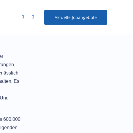
Aktuelle Jobangebote
er
ltungen
Benutzername / E-Mail-Adresse
rlässlich,
alten. Es
Passwort
 Und
ls 600.000
Registrieren
folgenden