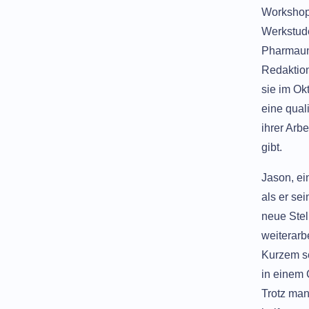
Workshops
Werkstude
Pharmaun
Redaktion
sie im Ok
eine qual
ihrer Arb
gibt.
Jason, ei
als er se
neue Stel
weiterarb
Kurzem se
in einem 
Trotz man