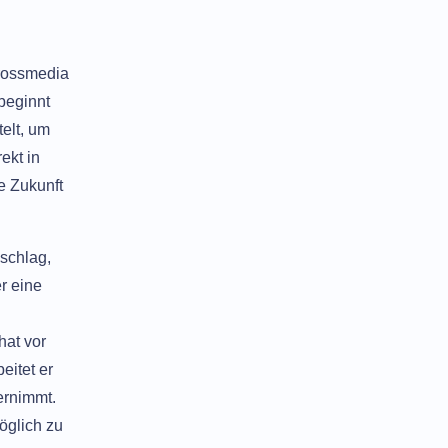
rossmedia
beginnt
telt, um
ekt in
e Zukunft
schlag,
r eine
hat vor
eitet er
ernimmt.
öglich zu