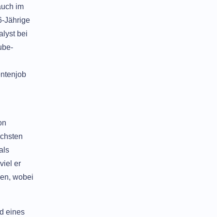
auch im
6-Jährige
lyst bei
ube-
entenjob
on
echsten
als
viel er
den, wobei
d eines