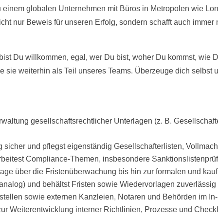
u einem globalen Unternehmen mit Büros in Metropolen wie Lon
nicht nur Beweis für unseren Erfolg, sondern schafft auch immer
ier bist Du willkommen, egal, wer Du bist, woher Du kommst, w
be sie weiterhin als Teil unseres Teams. Überzeuge dich selbst
waltung gesellschaftsrechtlicher Unterlagen (z. B. Gesellschaf
ng sicher und pflegst eigenständig Gesellschafterlisten, Vollma
bearbeitest Compliance-Themen, insbesondere Sanktionslistenprü
lage über die Fristenüberwachung bis hin zur formalen und kau
 analog) und behältst Fristen sowie Wiedervorlagen zuverlässig 
tstellen sowie externen Kanzleien, Notaren und Behörden im In
 zur Weiterentwicklung interner Richtlinien, Prozesse und Chec