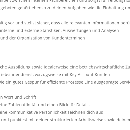
rbeit zwischen internen Fachbereichen und sorgst für reibungslo
Angeboten gehört ebenso zu deinen Aufgaben wie die Einhaltung u
ig vor und stellst sicher, dass alle relevanten Informationen ber
t interne und externe Statistiken, Auswertungen und Analysen
n und der Organisation von Kundenterminen
e Ausbildung sowie idealerweise eine betriebswirtschaftliche Zusa
triebsinnendienst, vorzugsweise mit Key Account Kunden
 ein gutes Gespür für effiziente Prozesse Eine ausgeprägte Servi
n Wort und Schrift
ine Zahlenaffinität und einen Blick für Details
d eine kommunikative Persönlichkeit zeichnen dich aus
nd punktest mit deiner strukturierten Arbeitsweise sowie deine