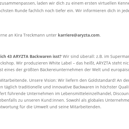
 zusammenpassen, laden wir dich zu einem ersten virtuellen Kenn
chsten Runde fachlich noch tiefer ein. Wir informieren dich in jed
erne an Kira Treckmann unter
karriere@aryzta.com
.
tlich 43 ARYZTA Backwaren isst?
Wir sind überall: z.B. im Superma
kshop. Wir produzieren White Label – das heißt, ARYZTA steht nich
ist eines der größten Bäckereiunternehmen der Welt und europäis
Mitarbeitende. Unsere Vision: Wir liefern den Goldstandard! An 
täglich traditionelle und innovative Backwaren in höchster Qualit
efert führende Unternehmen im Lebensmitteleinzelhandel, Discou
 ebenfalls zu unseren Kund:innen. Sowohl als globales Unternehmen
antwortung für die Umwelt und seine Mitarbeitenden.