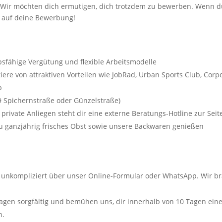
? Wir möchten dich ermutigen, dich trotzdem zu bewerben. Wenn d
ns auf deine Bewerbung!
fähige Vergütung und flexible Arbeitsmodelle
fitiere von attraktiven Vorteilen wie JobRad, Urban Sports Club, Co
b
9 Spichernstraße oder Günzelstraße)
private Anliegen steht dir eine externe Beratungs-Hotline zur Seit
u ganzjährig frisches Obst sowie unsere Backwaren genießen
 unkompliziert über unser Online-Formular oder WhatsApp. Wir br
gen sorgfältig und bemühen uns, dir innerhalb von 10 Tagen eine
n.