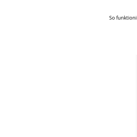
So funktioni
Benutzername / E-Mail-Adresse
Passwort
Registrieren